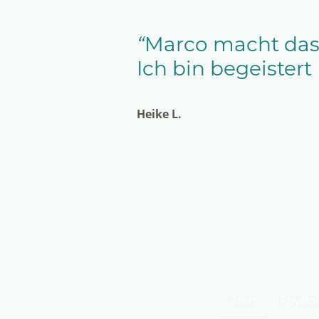
“
Marco macht das 
Ich bin begeister
Heike L.
Start
Physio