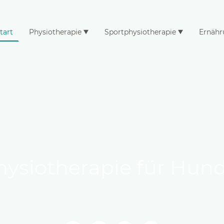
tart
Physiotherapie
Sportphysiotherapie
Ernähr
hysiotherapie für Hun