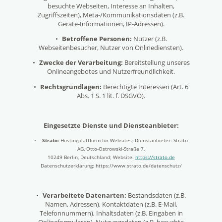
besuchte Webseiten, Interesse an Inhalten,
Zugriffszeiten), Meta-/Kommunikationsdaten (z.B.
Geräte-Informationen, IP-Adressen).
•
Betroffene Personen:
Nutzer (z.B.
Webseitenbesucher, Nutzer von Onlinediensten).
•
Zwecke der Verarbeitung:
Bereitstellung unseres
Onlineangebotes und Nutzerfreundlichkeit.
•
Rechtsgrundlagen:
Berechtigte Interessen (Art. 6
Abs. 1 S. 1 lit. f. DSGVO).
Eingesetzte Dienste und Diensteanbieter:
•
Strato:
Hostingplattform für Websites; Dienstanbieter: Strato
AG, Otto-Ostrowski-Straße 7,
10249 Berlin, Deutschland; Website:
https://strato.de
Datenschutzerklärung: https://www.strato.de/datenschutz/
•
Verarbeitete Datenarten:
Bestandsdaten (z.B.
Namen, Adressen), Kontaktdaten (z.B. E-Mail,
Telefonnummern), Inhaltsdaten (z.B. Eingaben in
Onlineformularen), Nutzungsdaten (z.B. besuchte