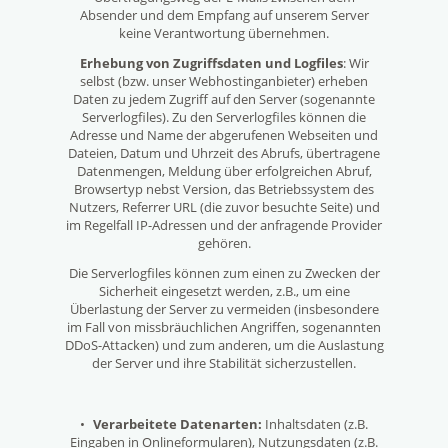
Absender und dem Empfang auf unserem Server
keine Verantwortung übernehmen.
Erhebung von Zugriffsdaten und Logfiles
: Wir
selbst (bzw. unser Webhostinganbieter) erheben
Daten zu jedem Zugriff auf den Server (sogenannte
Serverlogfiles). Zu den Serverlogfiles können die
Adresse und Name der abgerufenen Webseiten und
Dateien, Datum und Uhrzeit des Abrufs, übertragene
Datenmengen, Meldung über erfolgreichen Abruf,
Browsertyp nebst Version, das Betriebssystem des
Nutzers, Referrer URL (die zuvor besuchte Seite) und
im Regelfall IP-Adressen und der anfragende Provider
gehören.
Die Serverlogfiles können zum einen zu Zwecken der
Sicherheit eingesetzt werden, z.B., um eine
Überlastung der Server zu vermeiden (insbesondere
im Fall von missbräuchlichen Angriffen, sogenannten
DDoS-Attacken) und zum anderen, um die Auslastung
der Server und ihre Stabilität sicherzustellen.
•
Verarbeitete Datenarten:
Inhaltsdaten (z.B.
Eingaben in Onlineformularen), Nutzungsdaten (z.B.