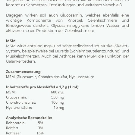
kommt zu Schmerzen, Entzündungen und weiterem Verschleiß.
Dagegen wirken soll auch Glucosamin, welches ebenfalls eine
wichtige Komponente von Knorpel, Gelenkschmiere und
Bindegewebe darstellt. Glycosaminoglykane binden Wasser und
aktivieren so die Produktion der Gelenkschmiere.
MSM
MSM wirkt entzündungs- und schmerzlindernd im Muskel-Skelett-
System, beispielsweise bei Bursitis (Schleimbeutelentzündung) und
Muskelschmerzen. Auch bei Arthrose kann MSM die Funktion der
Gelenke fördern.
Zusammensetzung:
MSM, Glucosamin, Chondroitinsulfat, Hyaluronsäure
Inhaltsstoffe pro Messlöffel a 1,2 g (1 ml):
MSM: 600 mg
Glucosamin: 550 mg
Chondroitinsulfat: 100 mg
Hyaluronsäure: 15 mg
Analytische Bestandteile:
Rohprotein 5%
Rohfett 3%
Rohfaser 16%